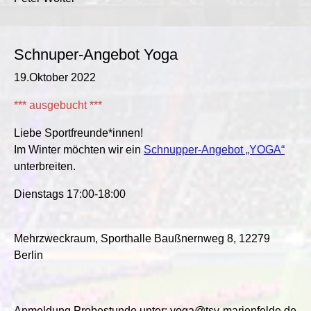
Schnuper-Angebot Yoga
19.Oktober 2022
*** ausgebucht ***
Liebe Sportfreunde*innen!
Im Winter möchten wir ein
Schnupper-Angebot „YOGA“
unterbreiten.
Dienstags 17:00-18:00
Mehrzweckraum, Sporthalle Baußnernweg 8, 12279
Berlin
Anmeldung Probestunde unter: yoga@tsv-marienfelde.de