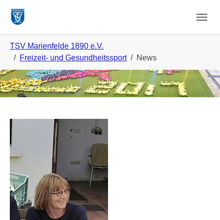
Zum Hauptinhalt springen
Skip to page footer
Sie sind hier:
TSV Marienfelde 1890 e.V.
Freizeit- und Gesundheitssport
News