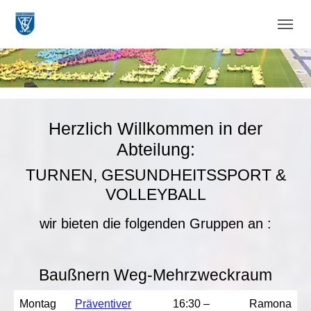
Zum Hauptinhalt springen
Skip to page footer
Herzlich Willkommen in der
Abteilung:
TURNEN, GESUNDHEITSSPORT &
VOLLEYBALL
wir bieten die folgenden Gruppen an :
Baußnern Weg-Mehrzweckraum
Montag
Präventiver
16:30 –
Ramona