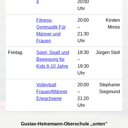
4
20:00
Uhr
Fitness-
20:00
Kirsten
Gymnastik Für
–
Mross
Männer und
21:30
Frauen
Uhr
Freitag
Spiel, Spaß und
18:30
Jürgen Stoll
Bewegung für
–
Kids 6-10 Jahre
19:30
Uhr
Volleyball
20:00
Stephanie
Frauen/Männer
–
Siegmund
Erwachsene
21:20
Uhr
Gustav-Heinemann-Oberschule „unten“